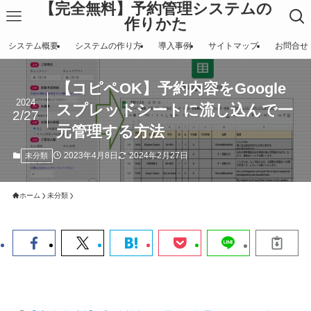
【完全無料】予約管理システムの
作りかた
システム概要
システムの作り方
導入事例
サイトマップ
お問合せ
【コピペOK】予約内容をGoogle
2024
スプレッドシートに流し込んで一
2/27
元管理する方法
2023年4月8日
2024年2月27日
未分類
ホーム
未分類