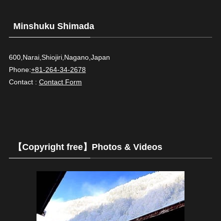
Minshuku Shimada
600,Narai,Shiojiri,Nagano,Jap​an
Phone:
+81-264-34-2678
Contact :
Contact Form
【Copyright free】Photos & Videos